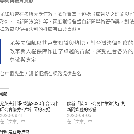
學術與教育貢獻
尤律師曾在多所大學任教，著作豐富，包括《廣告法之理論與實
務》、《新聞法論》等，兩度獲得曾虛白新聞學術著作獎，對法
律教育與傳播法制的推廣有重要貢獻。
尤英夫律師以其專業知識與熱忱，對台灣法律制度的
改革與人權保障作出了卓越的貢獻，深受社會各界的
尊敬與肯定
台中劉先生 / 讀者拒絕在網路提供全名
相關
尤英夫律師-榮獲2020年台北律
談新「偵查不公開作業辦法」對
師公會優秀公益律師的表揚
新聞媒體的影響
2020-09-11
2020-04-05
在「文章」中
在「文章」中
律師是在野法曹