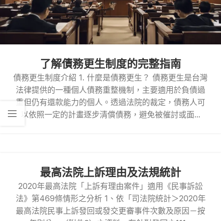
了解債務更生制度的完整指南
債務更生制度介紹 1. 什麼是債務更生？ 債務更生是台灣
法律提供的一種個人債務重整機制，主要適用於負債過
重但仍有還款能力的個人。透過法院的裁定，債務人可
以依照一定的計畫逐步清償債務，避免被催討或面...
最高法院上訴理由及法規統計
2020年最高法院「上訴有理由案件」適用《民事訴訟
法》第469條情形之分析 1、依「司法院統計＞2020年
最高法院民事上訴發回或發交更審事件次數及原因－按