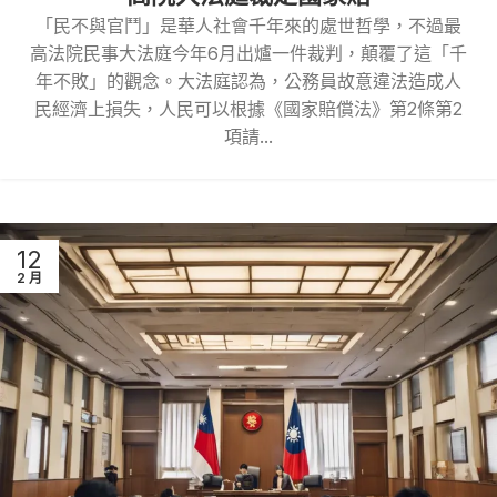
「民不與官鬥」是華人社會千年來的處世哲學，不過最
高法院民事大法庭今年6月出爐一件裁判，顛覆了這「千
年不敗」的觀念。大法庭認為，公務員故意違法造成人
民經濟上損失，人民可以根據《國家賠償法》第2條第2
項請...
12
2 月