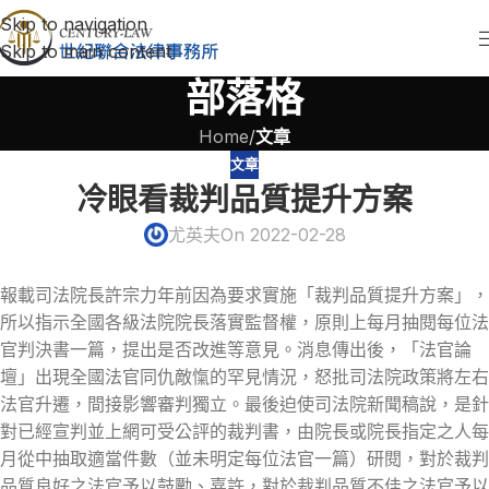
Skip to navigation
Skip to main content
部落格
Home
/
文章
文章
冷眼看裁判品質提升方案
尤英夫
On 2022-02-28
報載司法院長許宗力年前因為要求實施「裁判品質提升方案」，
所以指示全國各級法院院長落實監督權，原則上每月抽閱每位法
官判決書一篇，提出是否改進等意見。消息傳出後，「法官論
壇」出現全國法官同仇敵愾的罕見情況，怒批司法院政策將左右
法官升遷，間接影響審判獨立。最後迫使司法院新聞稿說，是針
對已經宣判並上網可受公評的裁判書，由院長或院長指定之人每
月從中抽取適當件數（並未明定每位法官一篇）研閱，對於裁判
品質良好之法官予以鼓勵、嘉許，對於裁判品質不佳之法官予以