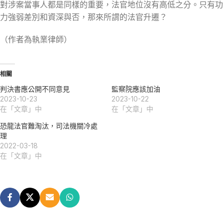
對涉案當事人都是同樣的重要，法官地位沒有高低之分。只有功
力強弱差別和資深與否，那來所謂的法官升遷？
（作者為執業律師）
相關
判決書應公開不同意見
監察院應該加油
2023-10-23
2023-10-22
在「文章」中
在「文章」中
恐龍法官難淘汰，司法機關冷處
理
2022-03-18
在「文章」中