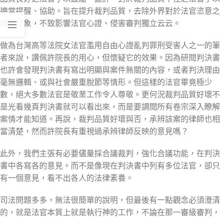
適當提醒、協助。旨在提升裁判品質，去除外界對於法官恣意之
錯誤印象，不致影響法官心證、侵害審判獨立云云。
做為台灣高等法院女法官濫用自由心證亂判罪刑受害人之一的筆
者來說，讚佩許院長的用心，但懷疑它的效果。因為研閱判決書
也許會發現判決書有寫出明顯與案件無關的內容，或者判決理由
毫無邏輯、或與社會嚴重脫節等情形。但這樣的法官畢竟極少
數，絕大多數法官是敬業工作令人尊敬。更何況裁判品質好壞不
是光看幾頁判決書就可以看出來，而是要調閱所有卷宗深入瞭解
案情才能知道。再說，裁判品質好壞與否，承辨該案的律師也相
當清楚，然而許院長有重視過承辨律師反映的意見嗎？
此外，我們主張有必要儘量採合議裁判，強化合議功能，在判決
書中各寫各的意見。而不是像現在判決書中列有多位法官，卻只
有一個意見，看不出各人的法律素養。
司法問題多多，無法很簡單的說明，但最後有一點觀念必須澄清
的，就是法官本質上就是執行神的工作，不論在那一審級審判，