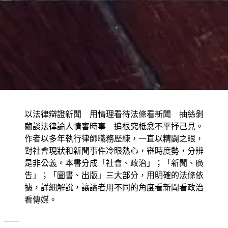
以法律辯證新聞 用情理看待法條看新聞 抽絲剝
繭談法律論人情審時事 追根究柢忿不平抒己見。
作者以多年執行律師職務歷練，一直以精闢之眼，
對社會現狀和新聞事件冷眼熱心，審時度勢，分辨
是非公義。本書分成「社會、政治」；「新聞、廣
告」；「圖書、出版」三大部分，用明確的法條依
據，詳細解說，讓讀者用不同的角度看新聞看政治
看傳媒。